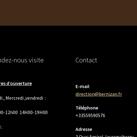
dez-nous visite
Contact
es d’ouverture
E-mail
direction@bernizan.fr
i , Mercredi ,vendredi :
Téléphone
00-12h00 14H00-19H00
+33559590576
 :
Adresse
3 Quai Amiral Jaureguiberry,