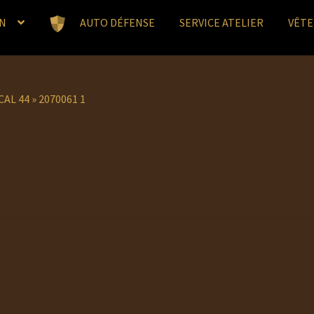
N
AUTO DÉFENSE
SERVICE ATELIER
VÊT
CAL 44
»
2070061 1