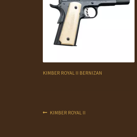
KIMBER ROYAL II BERNIZAN
Navigation
Article
KIMBER ROYAL II
précédent :
de