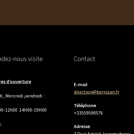
dez-nous visite
Contact
es d’ouverture
E-mail
direction@bernizan.fr
i , Mercredi ,vendredi :
Téléphone
00-12h00 14H00-19H00
+33559590576
 :
Adresse
3 Quai Amiral Jaureguiberry,