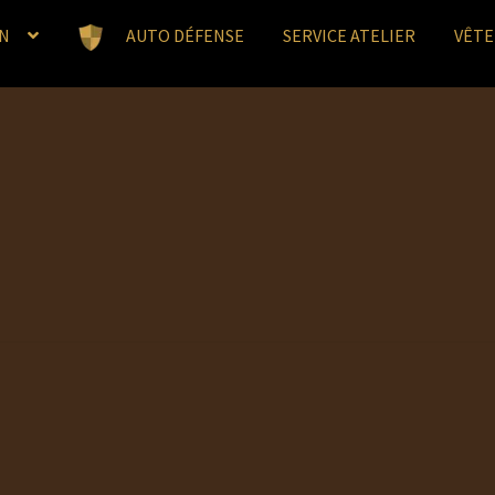
N
AUTO DÉFENSE
SERVICE ATELIER
VÊT
I