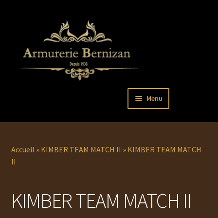
Aller
Aller
Menu
à
au
la
contenu
Ouvrir
PISTOLETS
navigation
le
menu
Ouvrir
REVOLVERS
Accueil
»
KIMBER TEAM MATCH II
»
KIMBER TEAM MATCH
enfant
le
II
menu
Ouvrir
ARMES LONGUES
enfant
le
KIMBER TEAM MATCH II
menu
COUTELLERIE
enfant