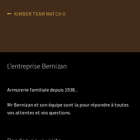
Navigation
Article
KIMBER TEAM MATCH II
précédent :
de
l’article
L'entreprise Bernizan
Armurerie familiale depuis 1938...
Mr Bernizan et son équipe sont la pour répondre à toutes
vos attentes et vos questions.