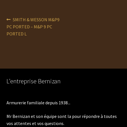
Navigation
Article
SMITH & WESSON M&P9
précédent :
PC PORTED – M&P 9 PC
de
PORTED L
l’article
L'entreprise Bernizan
Armurerie familiale depuis 1938...
Mr Bernizan et son équipe sont la pour répondre à toutes
vos attentes et vos questions.