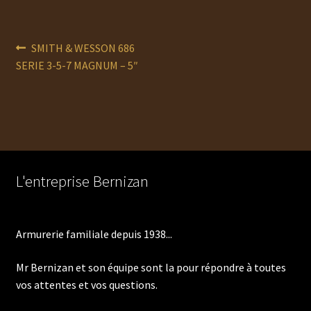
Navigation
Article
SMITH & WESSON 686
précédent :
SERIE 3-5-7 MAGNUM – 5″
de
l’article
L'entreprise Bernizan
Armurerie familiale depuis 1938...
Mr Bernizan et son équipe sont la pour répondre à toutes
vos attentes et vos questions.