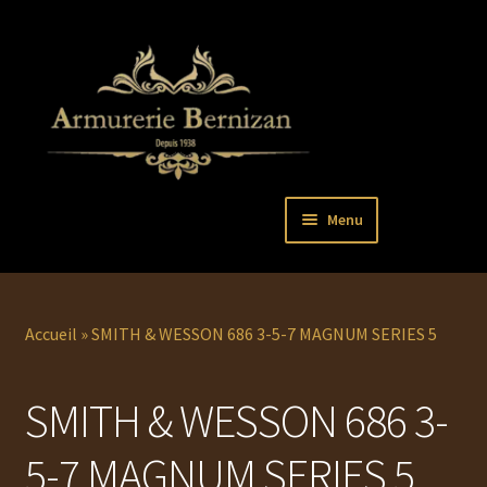
Aller
Aller
Menu
à
au
la
contenu
Ouvrir
PISTOLETS
navigation
le
menu
Ouvrir
REVOLVERS
Accueil
»
SMITH & WESSON 686 3-5-7 MAGNUM SERIES 5
enfant
le
menu
Ouvrir
ARMES LONGUES
SMITH & WESSON 686 3-
enfant
le
menu
COUTELLERIE
5-7 MAGNUM SERIES 5
enfant