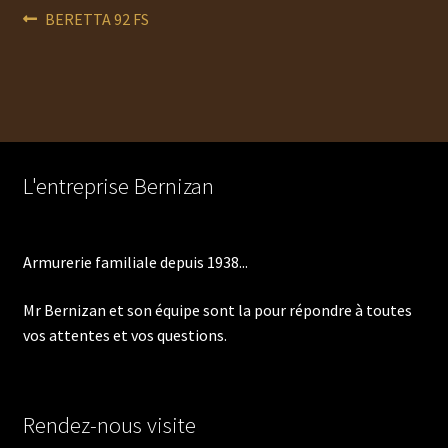
Navigation
Article
BERETTA 92 FS
précédent :
de
l’article
L'entreprise Bernizan
Armurerie familiale depuis 1938...
Mr Bernizan et son équipe sont la pour répondre à toutes
vos attentes et vos questions.
Rendez-nous visite