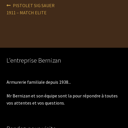
Navigation
Article
PISTOLET SIG SAUER
précédent :
1911 – MATCH ELITE
de
l’article
L'entreprise Bernizan
Armurerie familiale depuis 1938...
Mr Bernizan et son équipe sont la pour répondre à toutes
vos attentes et vos questions.