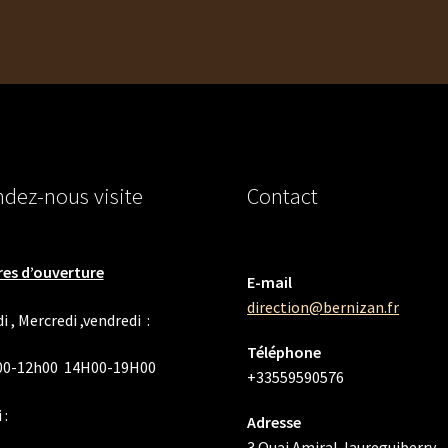
dez-nous visite
Contact
es d’ouverture
E-mail
direction@bernizan.fr
i , Mercredi ,vendredi :
Téléphone
00-12h00 14H00-19H00
+33559590576
 :
Adresse
3 Quai Amiral Jaureguiberry,