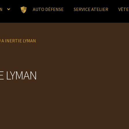
N
AUTO DÉFENSE
SERVICE ATELIER
VÊT
A INERTIE LYMAN
E LYMAN