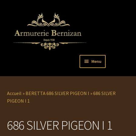
Aller
Aller
Menu
à
au
la
contenu
Ouvrir
PISTOLETS
navigation
le
menu
Ouvrir
REVOLVERS
Accueil
»
BERETTA 686 SILVER PIGEON I
»
686 SILVER
enfant
le
PIGEON I 1
menu
Ouvrir
ARMES LONGUES
enfant
le
686 SILVER PIGEON I 1
menu
COUTELLERIE
enfant