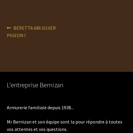
Navigation
Article
BERETTA 686 SILVER
précédent :
PIGEON I
de
l’article
L'entreprise Bernizan
Armurerie familiale depuis 1938...
Mr Bernizan et son équipe sont la pour répondre à toutes
vos attentes et vos questions.