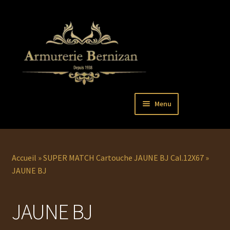
Aller
Aller
Menu
à
au
la
contenu
Ouvrir
PISTOLETS
navigation
le
menu
Ouvrir
REVOLVERS
Accueil
»
SUPER MATCH Cartouche JAUNE BJ Cal.12X67
»
enfant
le
JAUNE BJ
menu
Ouvrir
ARMES LONGUES
enfant
le
JAUNE BJ
menu
COUTELLERIE
enfant