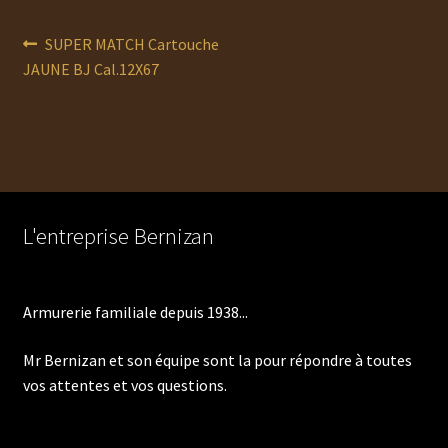
Navigation
Article
SUPER MATCH Cartouche
précédent :
JAUNE BJ Cal.12X67
de
l’article
L'entreprise Bernizan
Armurerie familiale depuis 1938...
Mr Bernizan et son équipe sont la pour répondre à toutes
vos attentes et vos questions.