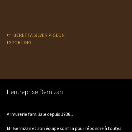
Navigation
Article
BERETTA SILVER PIGEON
précédent :
I SPORTING
de
l’article
L'entreprise Bernizan
Armurerie familiale depuis 1938...
Mr Bernizan et son équipe sont la pour répondre à toutes