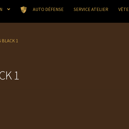
N
AUTO DÉFENSE
SERVICE ATELIER
VÊT
 BLACK 1
CK 1