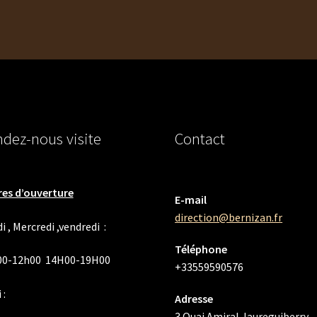
dez-nous visite
Contact
es d’ouverture
E-mail
direction@bernizan.fr
i , Mercredi ,vendredi :
Téléphone
00-12h00 14H00-19H00
+33559590576
 :
Adresse
3 Quai Amiral Jaureguiberry,