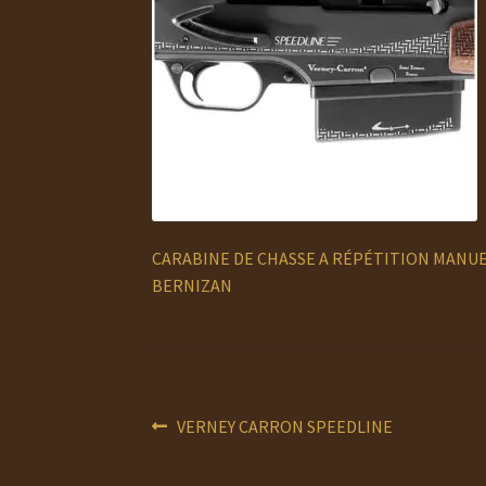
CARABINE DE CHASSE A RÉPÉTITION MANU
BERNIZAN
Navigation
Article
VERNEY CARRON SPEEDLINE
précédent :
de