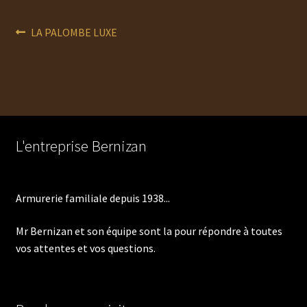
Navigation
Article
LA PALOMBE LUXE
précédent :
de
l’article
L'entreprise Bernizan
Armurerie familiale depuis 1938...
Mr Bernizan et son équipe sont la pour répondre à toutes
vos attentes et vos questions.