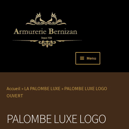
Aller
Aller
Menu
à
au
la
contenu
Ouvrir
PISTOLETS
navigation
le
menu
Ouvrir
REVOLVERS
Accueil
»
LA PALOMBE LUXE
»
PALOMBE LUXE LOGO
enfant
le
OUVERT
menu
Ouvrir
ARMES LONGUES
enfant
le
PALOMBE LUXE LOGO
menu
COUTELLERIE
enfant