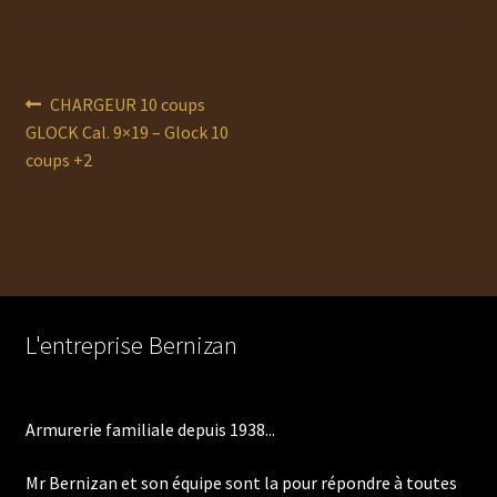
Navigation
Article
CHARGEUR 10 coups
précédent :
GLOCK Cal. 9×19 – Glock 10
de
coups +2
l’article
L'entreprise Bernizan
Armurerie familiale depuis 1938...
Mr Bernizan et son équipe sont la pour répondre à toutes