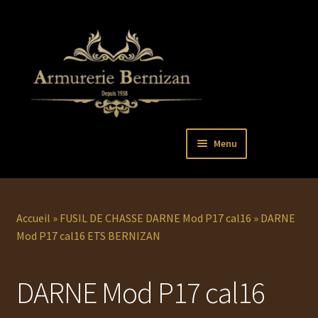
Aller
Aller
Menu
à
au
la
contenu
Ouvrir
PISTOLETS
navigation
le
menu
Ouvrir
REVOLVERS
Accueil
»
FUSIL DE CHASSE DARNE Mod P17 cal16
»
DARNE
enfant
le
Mod P17 cal16 ETS BERNIZAN
menu
Ouvrir
ARMES LONGUES
enfant
le
DARNE Mod P17 cal16
menu
COUTELLERIE
enfant