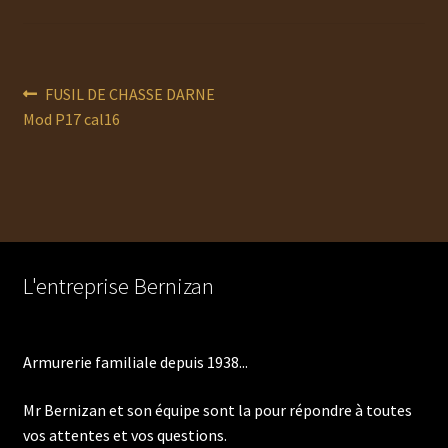
Navigation
Article
FUSIL DE CHASSE DARNE
précédent :
Mod P17 cal16
de
l’article
L'entreprise Bernizan
Armurerie familiale depuis 1938...
Mr Bernizan et son équipe sont la pour répondre à toutes
vos attentes et vos questions.