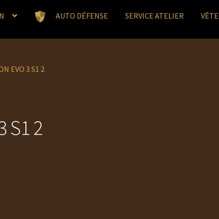
N
AUTO DÉFENSE
SERVICE ATELIER
VÊT
N EVO 3 S1 2
 S1 2