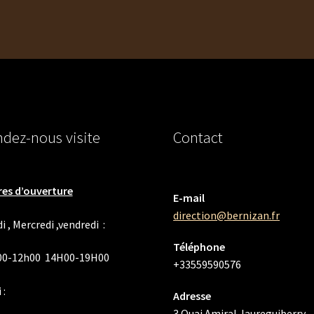
dez-nous visite
Contact
es d’ouverture
E-mail
direction@bernizan.fr
i , Mercredi ,vendredi :
Téléphone
00-12h00 14H00-19H00
+33559590576
 :
Adresse
3 Quai Amiral Jaureguiberry,