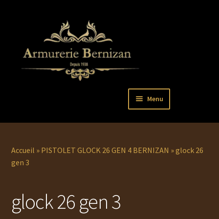
Aller
Aller
Menu
à
au
la
contenu
Ouvrir
PISTOLETS
navigation
le
menu
Ouvrir
REVOLVERS
Accueil
»
PISTOLET GLOCK 26 GEN 4 BERNIZAN
»
glock 26
enfant
le
gen 3
menu
Ouvrir
ARMES LONGUES
enfant
le
glock 26 gen 3
menu
COUTELLERIE
enfant