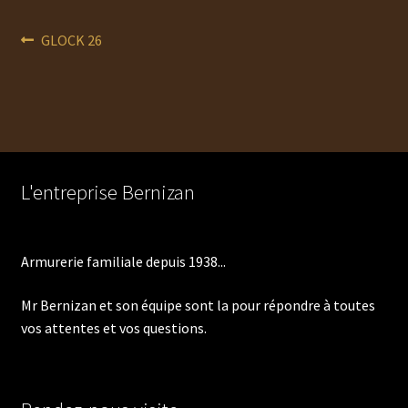
Navigation
Article
GLOCK 26
précédent :
de
l’article
L'entreprise Bernizan
Armurerie familiale depuis 1938...
Mr Bernizan et son équipe sont la pour répondre à toutes
vos attentes et vos questions.