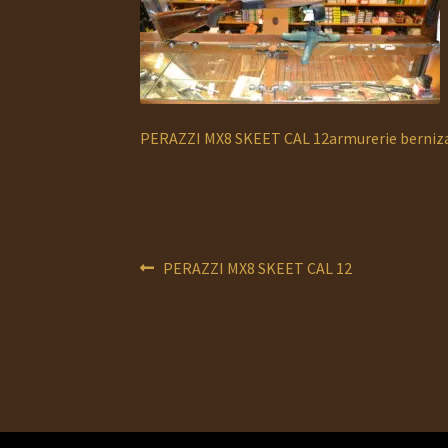
PERAZZI MX8 SKEET CAL 12armurerie berniz
Navigation
Article
PERAZZI MX8 SKEET CAL 12
précédent :
de
l’article