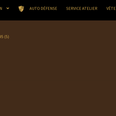
N
AUTO DÉFENSE
SERVICE ATELIER
VÊT
5 (5)