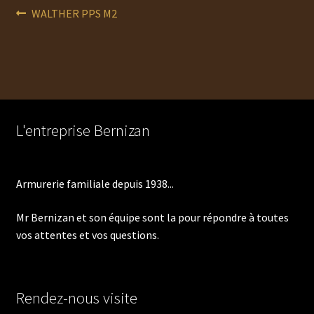
Navigation
Article
WALTHER PPS M2
précédent :
de
l’article
L'entreprise Bernizan
Armurerie familiale depuis 1938...
Mr Bernizan et son équipe sont la pour répondre à toutes
vos attentes et vos questions.
Rendez-nous visite