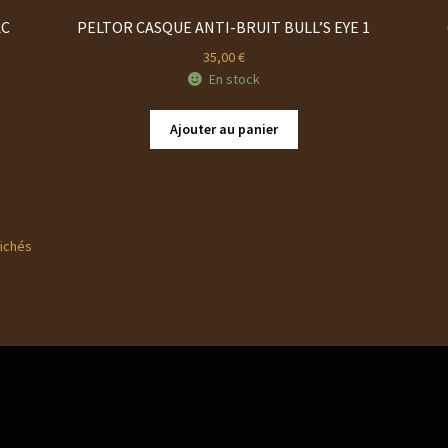
AC
PELTOR CASQUE ANTI-BRUIT BULL’S EYE 1
35,00
€
En stock
Ajouter au panier
Trié
fichés
du
plus
récent
au
plus
ancien