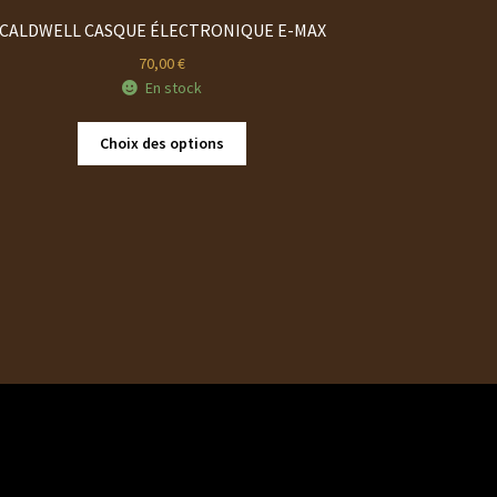
CALDWELL CASQUE ÉLECTRONIQUE E-MAX
70,00
€
En stock
Ce
Choix des options
produit
a
plusieurs
variations.
Les
options
peuvent
être
choisies
sur
la
page
du
produit