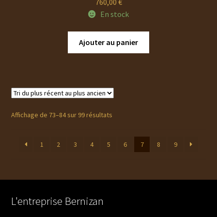
760,00
€
En stock
Ajouter au panier
Trié
Affichage de 73–84 sur 99 résultats
du
plus
1
2
3
4
5
6
7
8
9
récent
au
plus
ancien
L'entreprise Bernizan