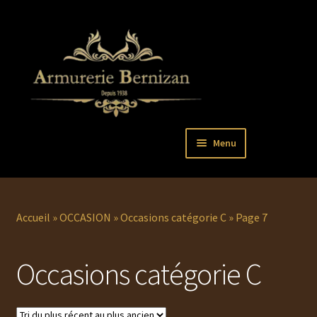
Aller
Aller
Menu
à
au
la
contenu
Ouvrir
PISTOLETS
navigation
le
menu
Ouvrir
REVOLVERS
Accueil
»
OCCASION
»
Occasions catégorie C
»
Page 7
enfant
le
menu
Ouvrir
ARMES LONGUES
Occasions catégorie C
enfant
le
menu
COUTELLERIE
enfant