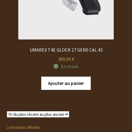
UMAREX T4E GLOCK 17 GEN5 CAL 43
360,00
€
En stock
Ajouter au panier
Trié
2 résultats affichés