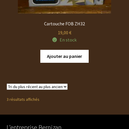
Cartouche FOB ZH32
19,00
€
En stock
Ajouter au panier
Trié
3 résultats affichés
du
plus
récent
au
L'entreprise Bernizan