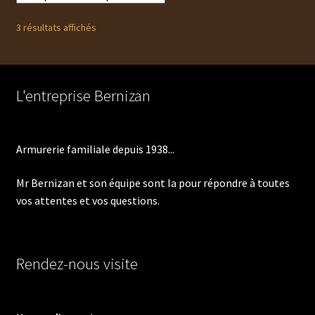
Trié
3 résultats affichés
du
plus
récent
au
L'entreprise Bernizan
plus
ancien
Armurerie familiale depuis 1938...
Mr Bernizan et son équipe sont la pour répondre à toutes
vos attentes et vos questions.
Rendez-nous visite