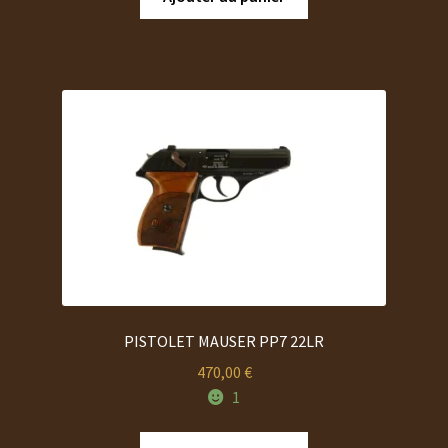
1
1
899,00 €.
795,00 €.
PISTOLET MAUSER PP7 22LR
470,00
€
1