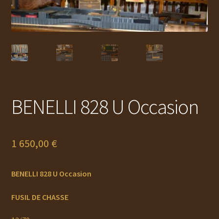
Ouvrir
MUNITIONS
le
menu
Ouvrir
ACCESSOIRES
enfant
le
menu
RECHARGEMENT
enfant
Ouvrir
OCCASION
le
BENELLI 828 U Occasion
menu
AUTO DÉFENSE
enfant
DOCUMENTS
1 650,00
€
Service Atelier
BENELLI 828 U Occasion
PROMOTIONS
FUSIL DE CHASSE
CHAUSSURES