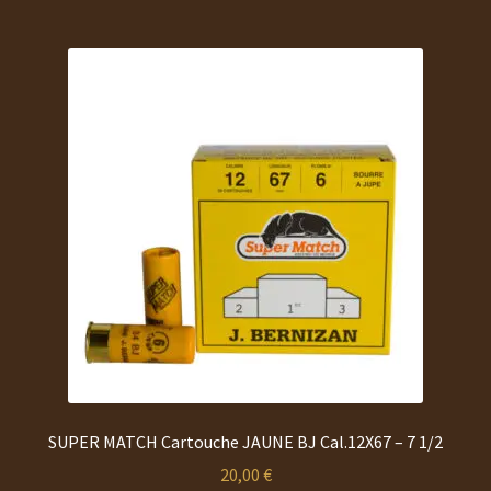
plusieurs
variations.
Les
options
peuvent
être
choisies
sur
la
page
du
produit
SUPER MATCH Cartouche JAUNE BJ Cal.12X67 – 7 1/2
20,00
€