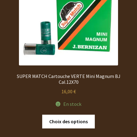
SUPER MATCH Cartouche VERTE Mini Magnum BJ
Cal.12X70
16,00
€
En stock
Ce
Choix des options
produit
a