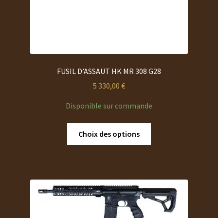
FUSIL D’ASSAUT HK MR 308 G28
5 330,00
€
Disponible sur commande
Ce
Choix des options
produit
a
plusieurs
variations.
Les
options
peuvent