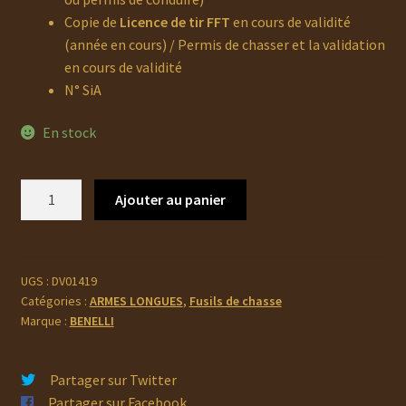
Copie de
Licence de tir FFT
en cours de validité
(année en cours) / Permis de chasser et la validation
en cours de validité
N° SiA
En stock
quantité
Ajouter au panier
de
BENELLI
828
U
UGS :
DV01419
Catégories :
ARMES LONGUES
,
Fusils de chasse
Occasion
Marque :
BENELLI
Partager sur Twitter
Partager sur Facebook