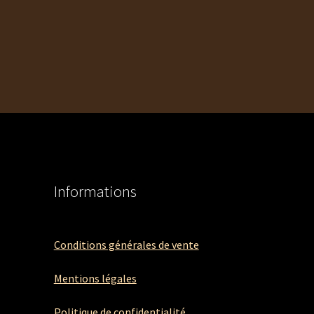
a
plusieurs
variations.
Les
options
peuvent
être
choisies
sur
la
page
du
Informations
produit
Conditions générales de vente
Mentions légales
Politique de confidentialité