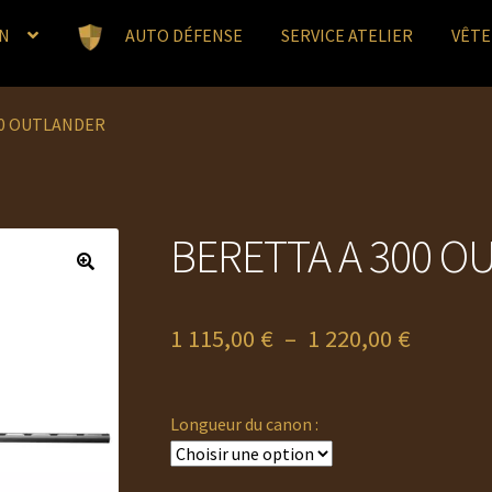
N
AUTO DÉFENSE
SERVICE ATELIER
VÊT
00 OUTLANDER
BERETTA A 300 O
Plage
1 115,00
€
–
1 220,00
€
de
prix :
Longueur du canon :
1