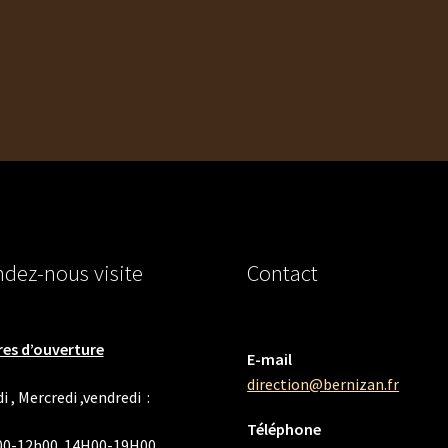
a
5
plusieurs
330,00 €
variations.
Les
options
peuvent
être
choisies
sur
la
page
du
dez-nous visite
Contact
produit
es d’ouverture
E-mail
direction@bernizan.fr
i , Mercredi ,vendredi :
Téléphone
00-12h00 14H00-19H00