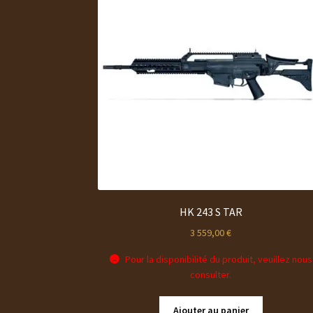
HK 243 S TAR
3 559,00
€
Pour la disponibilité du produit, veuillez nous
consulter.
Ajouter au panier