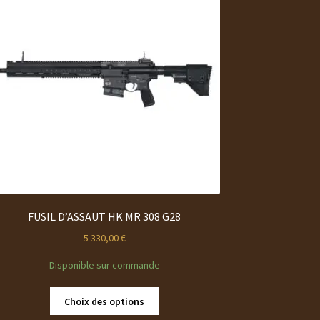
FUSIL D’ASSAUT HK MR 308 G28
5 330,00
€
Disponible sur commande
Ce
Choix des options
produit