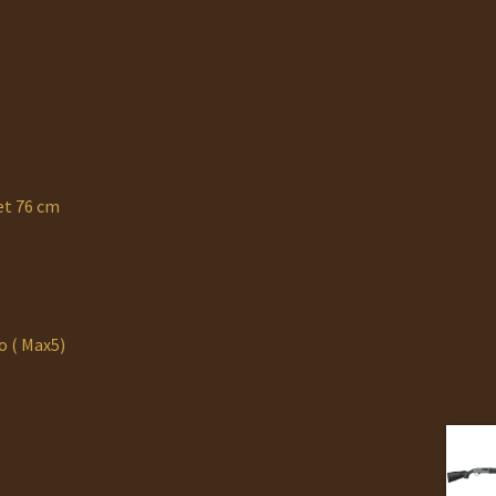
et 76 cm
o ( Max5)