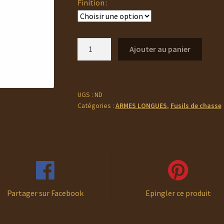
115,00 
Finition :
à
1
quantité
Ajouter au panier
220,00 
de
BERETTA
A
300
UGS :
ND
Catégories :
ARMES LONGUES
,
Fusils de chasse
OUTLANDER
Partager sur Facebook
Epingler ce produit