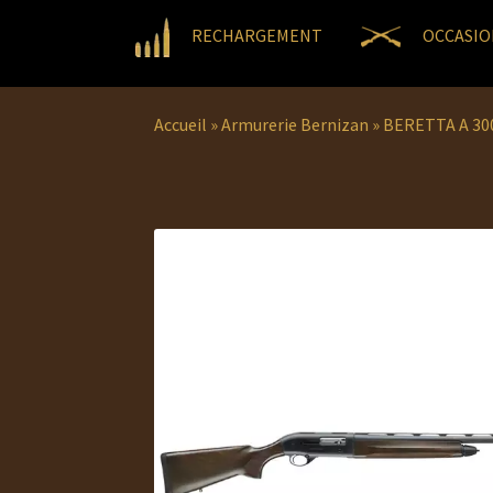
RECHARGEMENT
OCCASIO
Accueil
»
Armurerie Bernizan
»
BERETTA A 3