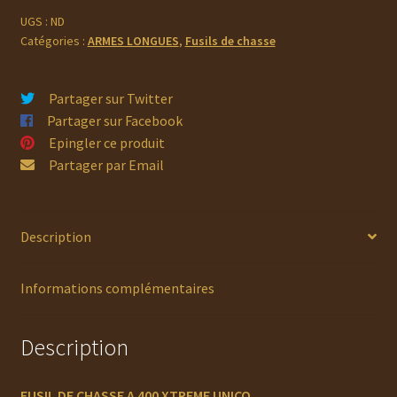
400
UGS :
ND
Catégories :
ARMES LONGUES
,
Fusils de chasse
XTREME
UNICO
Partager sur Twitter
Partager sur Facebook
Epingler ce produit
Partager par Email
Description
Informations complémentaires
Description
FUSIL DE CHASSE A 400 XTREME UNICO