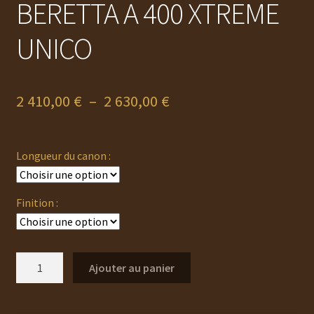
BERETTA A 400 XTREME
UNICO
Plage
2 410,00
€
–
2 630,00
€
de
prix :
Longueur du canon :
2
410,00 €
Finition :
à
2
quantité
Ajouter au panier
630,00 €
de
BERETTA
A