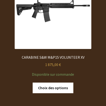
choisies
sur
la
page
du
produit
CARABINE S&W M&P15 VOLUNTEER XV
1 875,00
€
Disponible sur commande
Ce
Choix des options
produit
a
plusieurs