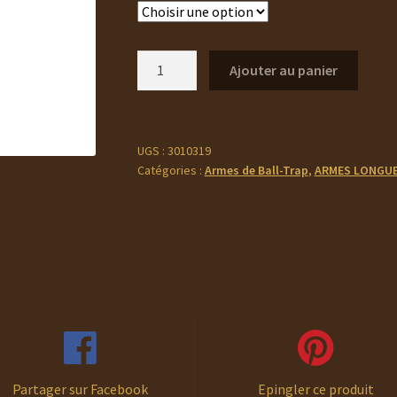
quantité
Ajouter au panier
de
BERETTA
SILVER
PIGEON
UGS :
3010319
Catégories :
Armes de Ball-Trap
,
ARMES LONGU
I
TRAP
Partager sur Facebook
Epingler ce produit