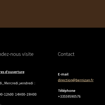
plusieurs
variations.
Les
options
peuvent
être
choisies
sur
la
page
dez-nous visite
Contact
du
produit
es d’ouverture
E-mail
direction@bernizan.fr
i , Mercredi ,vendredi :
Téléphone
00-12h00 14H00-19H00
+33559590576