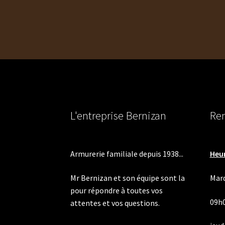
variations.
Les
options
peuvent
être
choisies
sur
la
page
du
L'entreprise Bernizan
Ren
produit
Armurerie familiale depuis 1938...
Heur
Mr Bernizan et son équipe sont la
Mard
pour répondre à toutes vos
09h
attentes et vos questions.