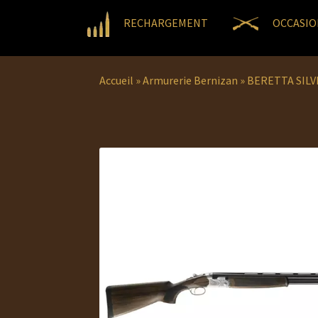
RECHARGEMENT
OCCASIO
Accueil
»
Armurerie Bernizan
»
BERETTA SILV