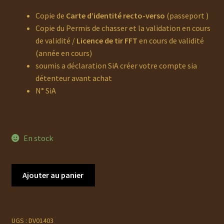
Copie de
Carte d’identité recto-verso
(passeport )
Copie du Permis de chasser et la validation en cours
de validité /
Licence de tir FFT
en cours de validité
(année en cours)
soumis a déclaration SiA créer votre compte sia
détenteur avant achat
N° SiA
En stock
quantité
Ajouter au panier
de
BROWNING
Bar
7.64
UGS :
DV01403