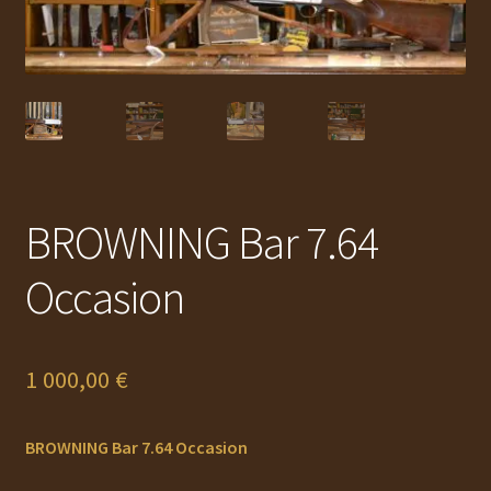
Ouvrir
MUNITIONS
le
menu
Ouvrir
ACCESSOIRES
enfant
le
menu
RECHARGEMENT
enfant
Ouvrir
OCCASION
le
BROWNING Bar 7.64
menu
AUTO DÉFENSE
enfant
Occasion
DOCUMENTS
Service Atelier
1 000,00
€
PROMOTIONS
BROWNING Bar 7.64 Occasion
CHAUSSURES