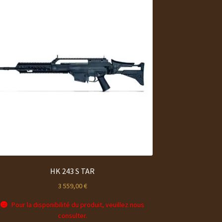
HK 243 S TAR
3 559,00
€
Pour la disponibilité du produit, veuillez nous
consulter.