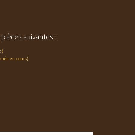
ièces suivantes :
 )
nnée en cours)