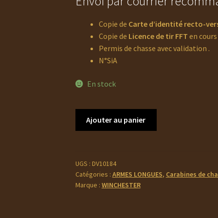
Envoi par courrier recomma
Copie de
Carte d’identité recto-ver
Copie de
Licence de tir FFT
en cours 
Permis de chasse avec validation .
N°SiA
En stock
quantité
Ajouter au panier
de
Carabine
Winchester
Mod
UGS :
DV10184
Catégories :
ARMES LONGUES
,
Carabines de ch
94
Marque :
WINCHESTER
commemo
occasion