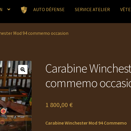
N
AUTO DÉFENSE
SERVICE ATELIER
VÊT
chester Mod 94 commemo occasion
Carabine Winches
commemo occasi
1 800,00
€
Carabine Winchester Mod 94 Commemo