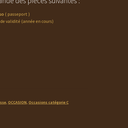
ndé des pièces suivantes :
so
( passeport )
de validité (année en cours)
asse
,
OCCASION
,
Occasions catégorie C