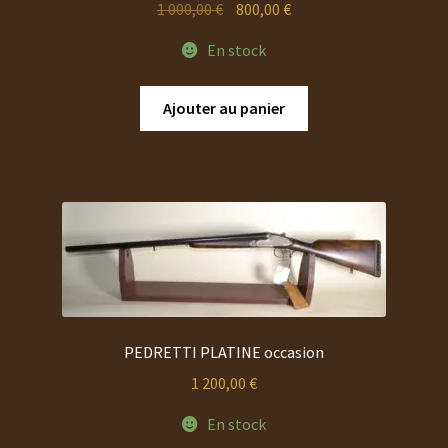
Le
Le
1 000,00
€
800,00
€
prix
prix
En stock
initial
actuel
était :
est :
Ajouter au panier
1
800,00 €.
000,00 €.
PEDRETTI PLATINE occasion
1 200,00
€
En stock