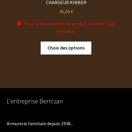
CHARGEUR KIMBER
45,00
€
Pour la disponibilité du produit, veuillez nous
consulter.
Ce
Choix des options
produit
a
plusieurs
variations.
Les
options
peuvent
L'entreprise Bernizan
être
choisies
sur
Armurerie familiale depuis 1938...
la