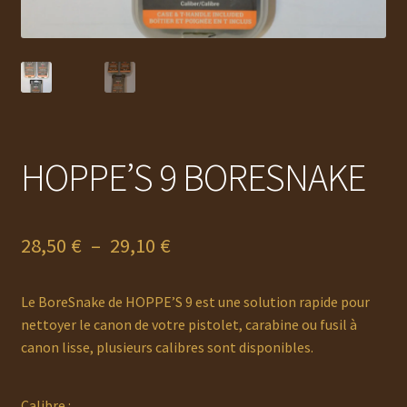
HOPPE’S 9 BORESNAKE
Plage
28,50
€
–
29,10
€
de
Le BoreSnake de HOPPE’S 9 est une solution rapide pour
prix :
nettoyer le canon de votre pistolet, carabine ou fusil à
28,50 €
canon lisse, plusieurs calibres sont disponibles.
à
Calibre :