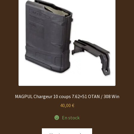
options
peuvent
être
choisies
sur
la
page
du
produit
MAGPUL Chargeur 10 coups 7.62×51 OTAN / 308 Win
40,00
€
En stock