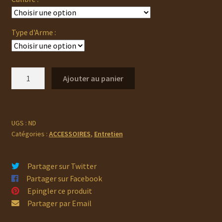
29,10 €
Type d'Arme :
quantité
Ajouter au panier
de
HOPPE'S
9
BORESNAKE
UGS :
ND
Catégories :
ACCESSOIRES
,
Entretien
Partager sur Twitter
Partager sur Facebook
Epingler ce produit
Partager par Email