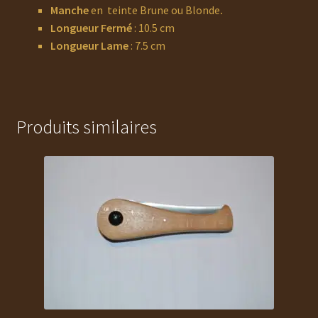
Manche
en teinte Brune ou Blonde
.
Longueur Fermé
: 10.5 cm
Longueur Lame
: 7.5 cm
Produits similaires