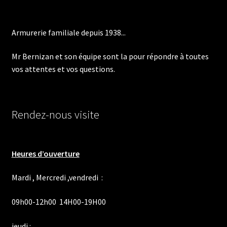
choisies
sur
Armurerie familiale depuis 1938...
la
page
Mr Bernizan et son équipe sont la pour répondre à toutes
du
vos attentes et vos questions.
produit
Rendez-nous visite
Heures d’ouverture
Mardi , Mercredi ,vendredi :
09h00-12h00 14H00-19H00
jeudi :