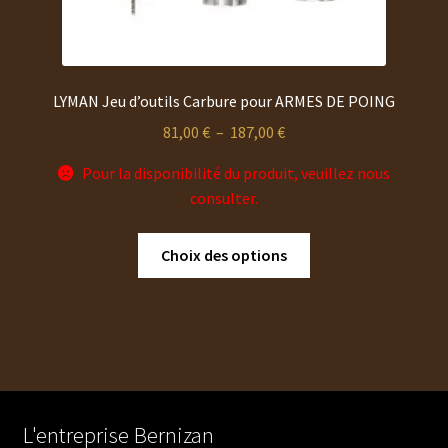
LYMAN Jeu d’outils Carbure pour ARMES DE POING
Plage
81,00
€
–
187,00
€
de
Pour la disponibilité du produit, veuillez nous
prix :
consulter.
81,00 €
à
Ce
Choix des options
187,00 €
produit
a
plusieurs
variations.
Les
options
peuvent
L'entreprise Bernizan
être