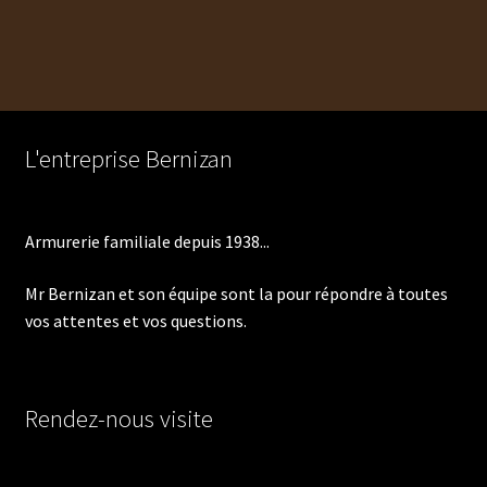
a
plusieurs
variations.
Les
options
peuvent
L'entreprise Bernizan
être
choisies
sur
Armurerie familiale depuis 1938...
la
page
Mr Bernizan et son équipe sont la pour répondre à toutes
du
vos attentes et vos questions.
produit
Rendez-nous visite