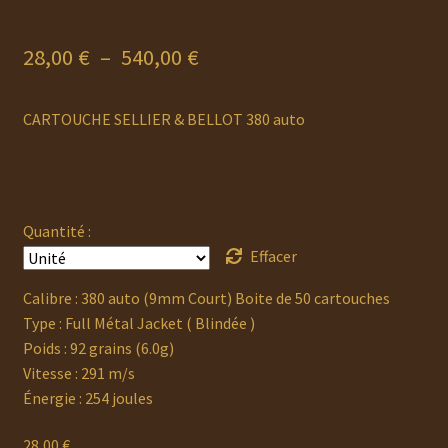
Plage
28,00
€
–
540,00
€
de
CARTOUCHE SELLIER & BELLOT 380 auto
prix :
28,00 €
à
Quantité :
540,00 €
Effacer
Calibre : 380 auto (9mm Court) Boite de 50 cartouches
Type : Full Métal Jacket ( Blindée )
Poids : 92 grains (6.0g)
Vitesse : 291 m/s
Énergie : 254 joules
28,00
€