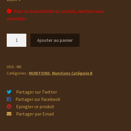
Pour la disponibilité du produit, veuillez nous
consulter.
quantité
Ajouter au panier
de
Munitions
SELLIER
&
UGS :
ND
Catégories :
MUNITIONS
,
Munitions Catégorie B
BELLOT
380
Auto
Partager sur Twitter
Partager sur Facebook
Epingler ce produit
Partager par Email