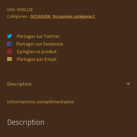
Beretta
A302
UGS :
DV01228
Catégories :
OCCASION
,
Occasions catégorie C
CAL
12/70
Partager sur Twitter
Partager sur Facebook
Epingler ce produit
Partager par Email
Description
Informations complémentaires
Description