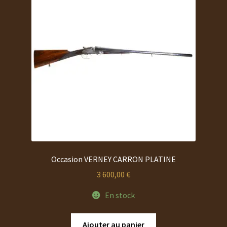
choisies
sur
la
page
du
produit
Occasion VERNEY CARRON PLATINE
3 600,00
€
En stock
Ajouter au panier