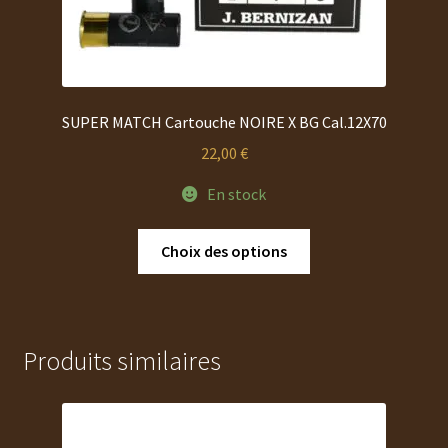
SUPER MATCH Cartouche NOIRE X BG Cal.12X70
22,00
€
En stock
Ce
Choix des options
produit
a
plusieurs
variations.
Produits similaires
Les
options
peuvent
être