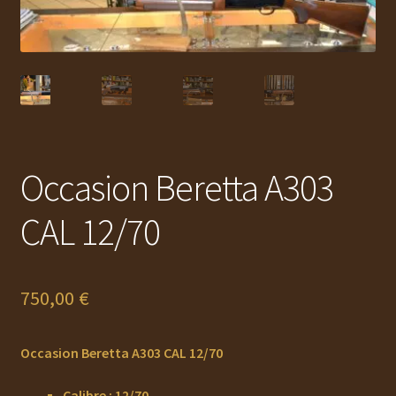
Ouvrir
MUNITIONS
le
menu
Ouvrir
ACCESSOIRES
enfant
le
menu
RECHARGEMENT
enfant
Ouvrir
OCCASION
le
Occasion Beretta A303
menu
AUTO DÉFENSE
enfant
CAL 12/70
DOCUMENTS
Service Atelier
750,00
€
PROMOTIONS
Occasion Beretta A303 CAL 12/70
CHAUSSURES
Calibre : 12/70