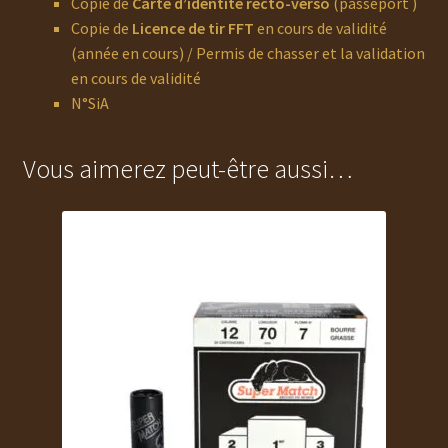
Copie de
Carte d’identité recto-verso
(passeport )
Copie de
Licence de tir FFT
en cours de validité
(année en cours) / Permis de chasser et la validation
en cours de validité
N°SiA
Vous aimerez peut-être aussi…