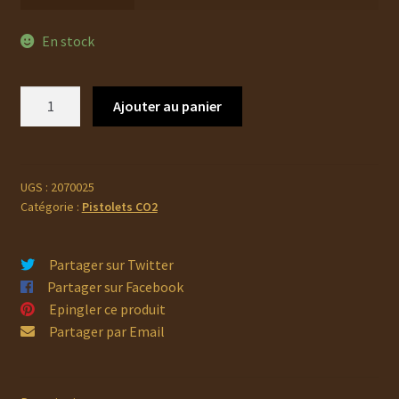
En stock
quantité
Ajouter au panier
de
Pistolet
a
plomb
UGS :
2070025
Catégorie :
Pistolets CO2
Walther
CP99
4.5
Partager sur Twitter
Partager sur Facebook
Epingler ce produit
Partager par Email