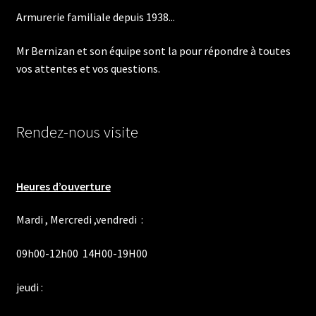
sur
Armurerie familiale depuis 1938...
la
page
Mr Bernizan et son équipe sont la pour répondre à toutes
du
vos attentes et vos questions.
produit
Rendez-nous visite
Heures d’ouverture
Mardi , Mercredi ,vendredi :
09h00-12h00 14H00-19H00
jeudi :