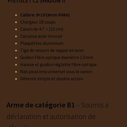
P
I
STOLET CZ SHADOW II
Calibre: 9×19 (9mm PARA)
Chargeur 18 coups
Canon de 4.7 » (12 cm)
Carcasse acier bronzé
Plaquettes aluminium
Tige de ressort de rappel en acier
Guidon Fibre optique diamètre 1.5mm
Hausse et guidon réglable fibre optique
Rail picatinny universel sous le canon
Détente simple et double action
Arme de catégorie B1
– Soumis a
déclaration et autorisation de