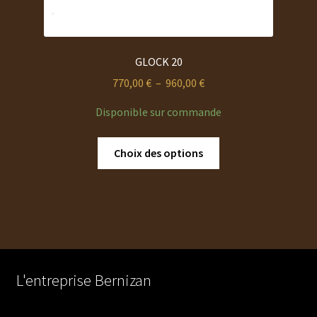
GLOCK 20
Plage
770,00
€
–
960,00
€
de
Disponible sur commande
prix :
770,00 €
Ce
Choix des options
à
produit
960,00 €
a
plusieurs
variations.
Les
options
peuvent
L'entreprise Bernizan
être
choisies