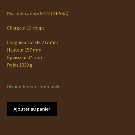
Pistolet calibre 9×19 (9 PARA)
Chargeur 18 coups
Longueur totale 217 mm
Hauteur 157 mm
Épaisseur 34 mm
Poids 1330 g
Disponible sur commande
quantité
Ajouter au panier
de
CZ
SHADOW