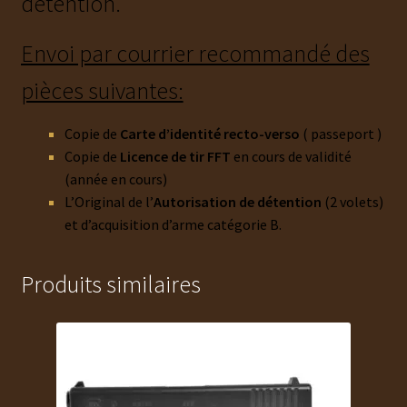
détention.
Envoi par courrier recommandé des
pièces suivantes:
Copie de
Carte d’identité recto-verso
( passeport )
Copie de
Licence de tir FFT
en cours de validité
(année en cours)
L’Original de l’
Autorisation de détention
(2 volets)
et d’acquisition d’arme catégorie B.
Produits similaires