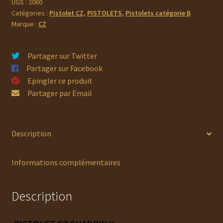
II
UGS :
2060
Catégories :
Pistolet CZ
,
PISTOLETS
,
Pistolets catégorie B
Marque :
CZ
Partager sur Twitter
Partager sur Facebook
Epingler ce produit
Partager par Email
Description
Informations complémentaires
Description