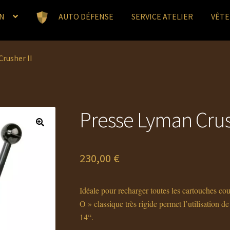
N
AUTO DÉFENSE
SERVICE ATELIER
VÊT
rusher II
Presse Lyman Crus
230,00
€
Idéale pour recharger toutes les cartouches co
O » classique très rigide permet l’utilisation de
14“.