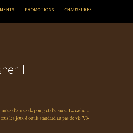
EMENTS
PROMOTIONS
CHAUSSURES
her II
urantes d’armes de poing et d’épaule. Le cadre «
 tous les jeux d’outils standard au pas de vis 7/8-