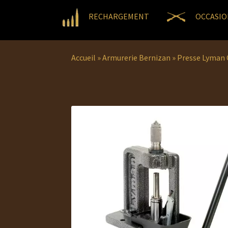
RECHARGEMENT
OCCASIO
Accueil
»
Armurerie Bernizan
»
Presse Lyman C