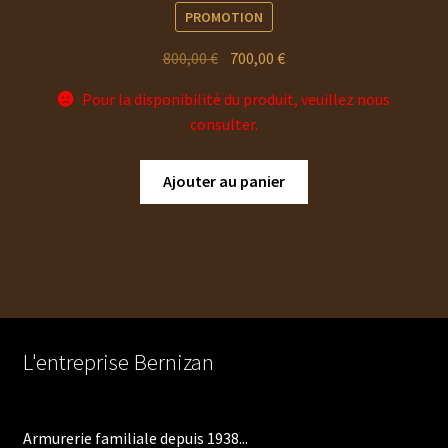
PROMOTION
Le
Le
800,00
€
700,00
€
prix
prix
Pour la disponibilité du produit, veuillez nous
initial
actuel
consulter.
était :
est :
800,00 €.
700,00 €.
Ajouter au panier
L'entreprise Bernizan
Armurerie familiale depuis 1938...