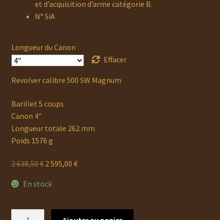
et d’acquisition d’arme catégorie B.
N° SiA
Longueur du Canon
Effacer
Revolver calibre 500 SW Magnum
Barillet 5 coups
Canon 4″
Longueur totale 262 mm
Poids 1576 g
Le
Le
2 638,50
€
2 595,00
€
prix
prix
En stock
initial
actuel
était :
est :
2
2
quantité
Ajouter au panier