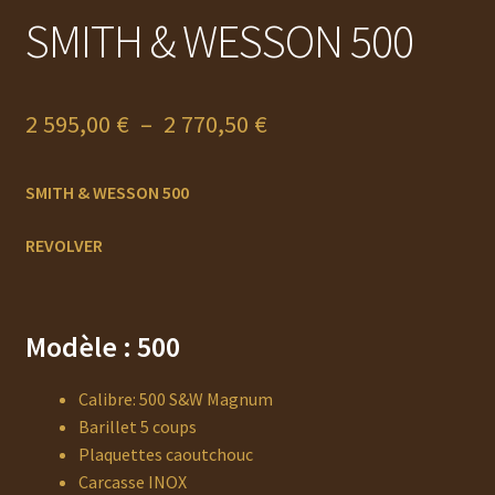
SMITH & WESSON 500
Plage
2 595,00
€
–
2 770,50
€
de
SMITH & WESSON 500
prix :
2
REVOLVER
595,00 €
à
Modèle : 500
2
770,50 €
Calibre: 500 S&W Magnum
Barillet 5 coups
Plaquettes caoutchouc
Carcasse INOX