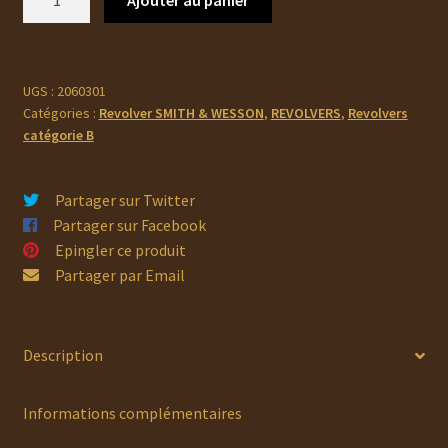
638,50 €.
595,00 €.
de
SMITH
&
WESSON
UGS :
2060301
Catégories :
Revolver SMITH & WESSON
,
REVOLVERS
,
Revolvers
500
catégorie B
Partager sur Twitter
Partager sur Facebook
Epingler ce produit
Partager par Email
Description
Informations complémentaires