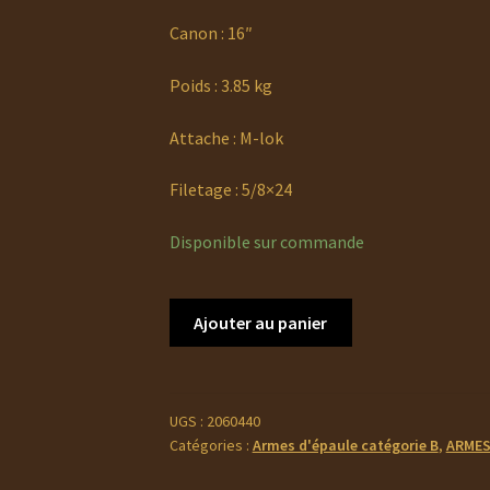
Canon : 16″
Poids : 3.85 kg
Attache : M-lok
Filetage : 5/8×24
Disponible sur commande
quantité
Ajouter au panier
de
SIG
SAUER
716
UGS :
2060440
Catégories :
Armes d'épaule catégorie B
,
ARMES