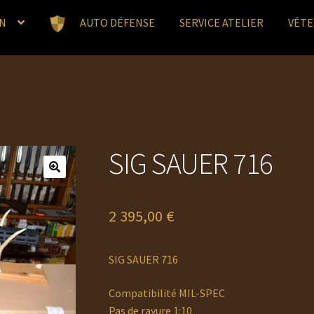
N
AUTO DÉFENSE
SERVICE ATELIER
VÊT
SIG SAUER 716
2 395,00
€
SIG SAUER 716
Compatibilité MIL-SPEC
Pas de rayure 1:10