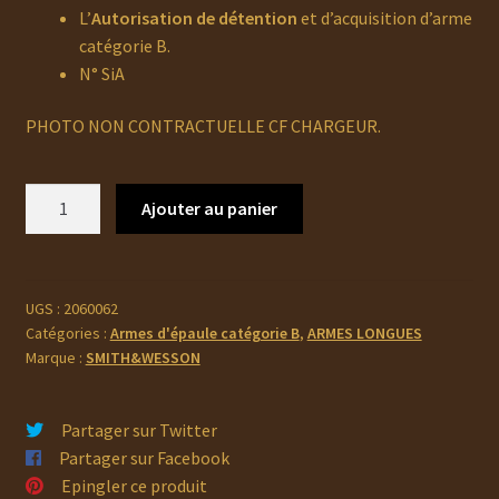
L’
Autorisation de détention
et d’acquisition d’arme
catégorie B.
N° SiA
PHOTO NON CONTRACTUELLE CF CHARGEUR.
quantité
Ajouter au panier
de
SMITH
&
WESSON
UGS :
2060062
Catégories :
Armes d'épaule catégorie B
,
ARMES LONGUES
MP15
Marque :
SMITH&WESSON
Sport
III
16"
Partager sur Twitter
Partager sur Facebook
Epingler ce produit