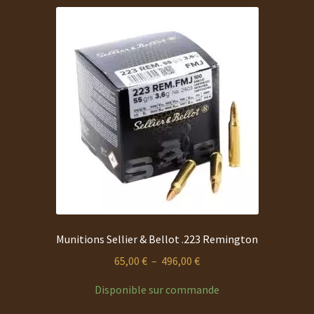
variations.
Les
options
peuvent
être
choisies
sur
la
page
du
produit
Munitions Sellier & Bellot .223 Remington
Plage
65,00
€
–
496,00
€
de
Disponible sur commande
prix :
65,00 €