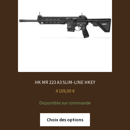
HK MR 223 A3 SLIM-LINE HKEY
4 109,00
€
Disponible sur commande
Ce
Choix des options
produit