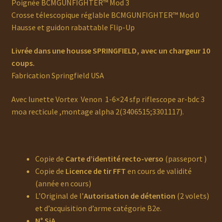
Poignée BCMGUNFIGHTER™ Mod 3
Crosse télescopique réglable BCMGUNFIGHTER™ Mod 0
Hausse et guidon rabattable Flip-Up
Livrée dans une housse SPRINGFIELD, avec un chargeur 10
coups.
Fabrication Springfield USA
Avec lunette Vortex Venon 1-6×24 sfp riflescope ar-bdc 3
moa recticule ,montage alpha 2(3406515;3301117).
Copie de
Carte d’identité recto-verso
(passeport )
Copie de
Licence de tir FFT
en cours de validité
(année en cours)
L’Original de l’
Autorisation de détention
(2 volets)
et d’acquisition d’arme catégorie B2e.
N° SiA