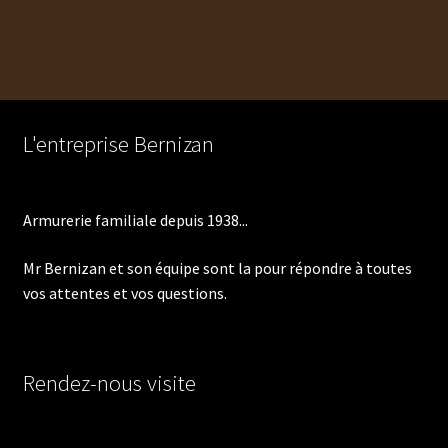
a
plusieurs
variations.
Les
options
peuvent
L'entreprise Bernizan
être
choisies
sur
Armurerie familiale depuis 1938...
la
page
Mr Bernizan et son équipe sont la pour répondre à toutes
du
vos attentes et vos questions.
produit
Rendez-nous visite