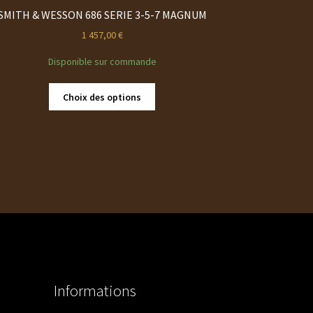
SMITH & WESSON 686 SERIE 3-5-7 MAGNUM
1 457,00
€
Disponible sur commande
Ce
Choix des options
produit
a
plusieurs
variations.
Les
options
peuvent
être
choisies
sur
la
page
Informations
du
produit