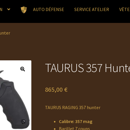
N
AUTO DÉFENSE
SERVICE ATELIER
VÊT
unter
TAURUS 357 Hunt
865,00
€
TAURUS RAGING 357 hunter
Calibre: 357 mag
Barillet 7 coups