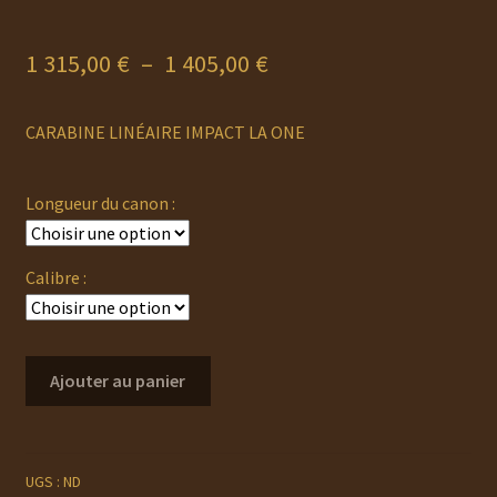
Plage
1 315,00
€
–
1 405,00
€
de
CARABINE LINÉAIRE IMPACT LA ONE
prix :
1
Longueur du canon :
315,00 €
à
Calibre :
1
405,00 €
quantité
Ajouter au panier
de
VERNEY
CARRON
IMPACT
UGS :
ND