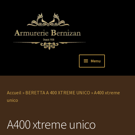
Aller
Aller
Menu
à
au
la
contenu
Ouvrir
PISTOLETS
navigation
le
menu
Ouvrir
REVOLVERS
Accueil
»
BERETTA A 400 XTREME UNICO
»
A400 xtreme
enfant
le
unico
menu
Ouvrir
ARMES LONGUES
enfant
le
A400 xtreme unico
menu
COUTELLERIE
enfant