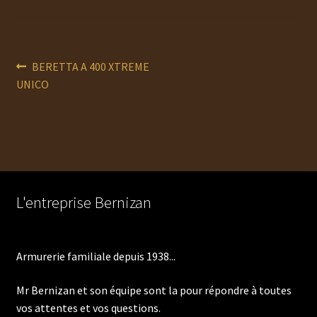
Navigation
Article
BERETTA A 400 XTREME
précédent :
UNICO
de
l’article
L'entreprise Bernizan
Armurerie familiale depuis 1938...
Mr Bernizan et son équipe sont la pour répondre à toutes
vos attentes et vos questions.