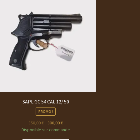
SAPL GC 54 CAL 12/ 50
PROMO !
Le
Le
350,00
€
300,00
€
prix
prix
Disponible sur commande
initial
actuel