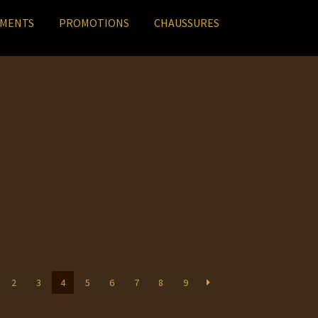
EMENTS
PROMOTIONS
CHAUSSURES
2
3
4
5
6
7
8
9