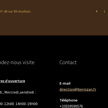
Trié
37–48 sur 99 résultats
1
du
plus
récent
au
plus
ancien
dez-nous visite
Contact
es d’ouverture
E-mail
direction@bernizan.fr
i , Mercredi ,vendredi :
Téléphone
00-12h00 14H00-19H00
+33559590576