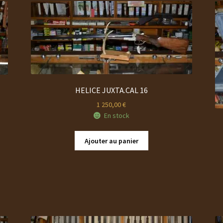
récent
au
plus
ancien
HELICE JUXTA.CAL 16
1 250,00
€
En stock
Ajouter au panier