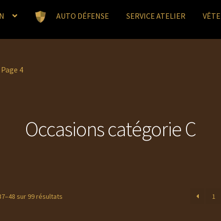
N
AUTO DÉFENSE
SERVICE ATELIER
VÊT
»
Page 4
Occasions catégorie C
Trié
37–48 sur 99 résultats
1
du
plus