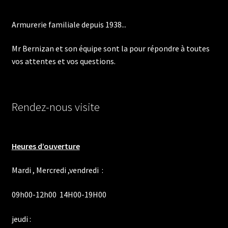
choisies
sur
Armurerie familiale depuis 1938...
la
page
Mr Bernizan et son équipe sont la pour répondre à toutes
du
vos attentes et vos questions.
produit
Rendez-nous visite
Heures d’ouverture
Mardi , Mercredi ,vendredi :
09h00-12h00 14H00-19H00
jeudi :