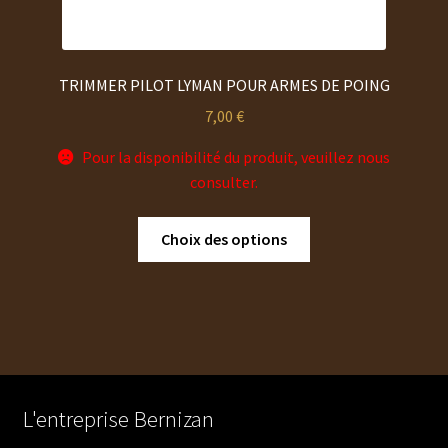
TRIMMER PILOT LYMAN POUR ARMES DE POING
7,00
€
Pour la disponibilité du produit, veuillez nous
consulter.
Ce
Choix des options
produit
a
plusieurs
variations.
Les
options
peuvent
L'entreprise Bernizan
être